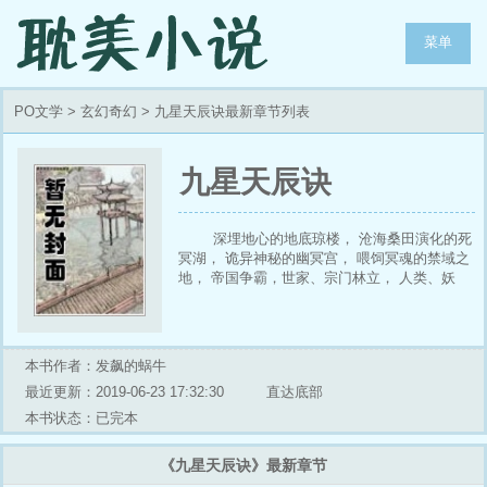
菜单
PO文学
>
玄幻奇幻
> 九星天辰诀最新章节列表
九星天辰诀
深埋地心的地底琼楼， 沧海桑田演化的死
冥湖， 诡异神秘的幽冥宫， 喂饲冥魂的禁域之
地， 帝国争霸，世家、宗门林立， 人类、妖
兽、玄兽， 海妖、天魔、魑魅， 无尽荒泽大地
之上， 蜗牛心中的玄幻传奇。 不太会写简介，
看完二十万字，希望能让大家看到一些不一样的
精彩。
本书作者：发飙的蜗牛
最近更新：2019-06-23 17:32:30
直达底部
本书状态：已完本
《九星天辰诀》最新章节