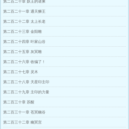
第二百二十章 妖王的请柬
第二百二十一章 通天狮王
第二百二十二章 太上长老
第二百二十三章 金阳雕
第二百二十四章 叶家山谷
第二百二十五章 灰冥雕
第二百二十六章 收编了！
第二百二十七章 灵木
第二百二十八章 天星印主印
第二百二十九章 主印的力量
第二百三十章 苏醒
第二百三十一章 苍冥幽谷
第二百三十二章 幽冥宫