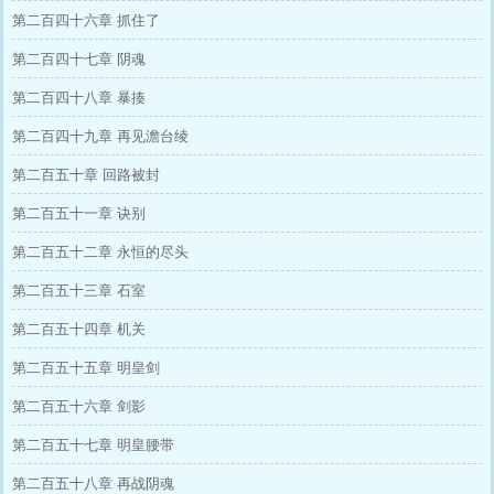
第二百四十六章 抓住了
第二百四十七章 阴魂
第二百四十八章 暴揍
第二百四十九章 再见澹台绫
第二百五十章 回路被封
第二百五十一章 诀别
第二百五十二章 永恒的尽头
第二百五十三章 石室
第二百五十四章 机关
第二百五十五章 明皇剑
第二百五十六章 剑影
第二百五十七章 明皇腰带
第二百五十八章 再战阴魂