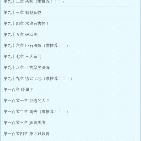
第九十二章 杀机（求推荐！！！）
第九十三章 魑魅妖物
第九十四章 水底有古怪！
第九十五章 破狱剑
第九十六章 巨石法阵（求推荐！！）
第九十七章 三大宗门
第九十八章 上古聚灵法阵
第九十九章 练武宝地（求推荐！！！）
第一百章 吓尿了
第一百零一章 那边的人？
第一百零二章 离去（求推荐！！！）
第一百零三章 妖兽黑鹰
第一百零四章 第四只妖兽