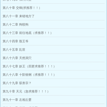
第八十章 交锋(求推荐！！）
第八十一章 来错地方了
第八十二章 狗咬狗
第八十三章 前往地底（求推荐！！）
第八十四章 殷王爷
第八十五章 乱世
第八十六章 天然洞穴
第八十七章 妖王（四更求推荐！！！）
第八十八章 十阶猞猁（求推荐！！！）
第八十九章 驭兽宗？
第九十章 天元（急求推荐！！！）
第九十一章 左相丘婴