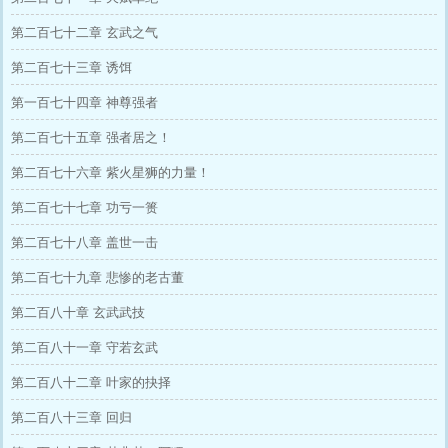
第二百七十二章 玄武之气
第二百七十三章 诱饵
第一百七十四章 神尊强者
第二百七十五章 强者居之！
第二百七十六章 紫火星狮的力量！
第二百七十七章 功亏一篑
第二百七十八章 盖世一击
第二百七十九章 悲惨的老古董
第二百八十章 玄武武技
第二百八十一章 守若玄武
第二百八十二章 叶家的抉择
第二百八十三章 回归