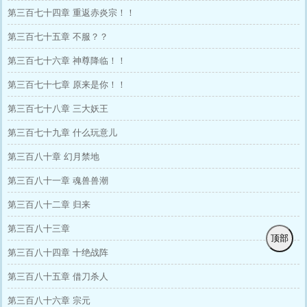
第三百七十四章 重返赤炎宗！！
第三百七十五章 不服？？
第三百七十六章 神尊降临！！
第三百七十七章 原来是你！！
第三百七十八章 三大妖王
第三百七十九章 什么玩意儿
第三百八十章 幻月禁地
第三百八十一章 魂兽兽潮
第三百八十二章 归来
第三百八十三章
顶部
第三百八十四章 十绝战阵
第三百八十五章 借刀杀人
第三百八十六章 宗元