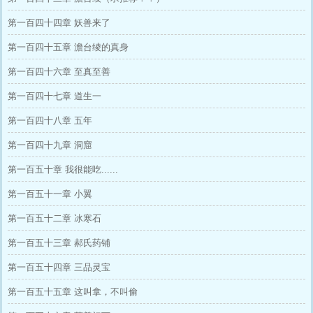
第一百四十四章 妖兽来了
第一百四十五章 澹台绫的真身
第一百四十六章 至真至善
第一百四十七章 道生一
第一百四十八章 五年
第一百四十九章 洞窟
第一百五十章 我很能吃......
第一百五十一章 小翼
第一百五十二章 冰寒石
第一百五十三章 郝氏药铺
第一百五十四章 三品灵宝
第一百五十五章 这叫拿，不叫偷