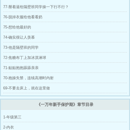
处/校园/HE，张扬坏男人校草x自卑小土妞学
77-掰着逼给隔壁班同学操一下行不行？
霸? 男主前期比较狗，后边开始养老婆，小小的
追妻火葬场，可能有青春疼痛文学，我的所有文
76-脱掉衣服给他看看奶
默认男强女弱，接受不了的不要点击，双向选
择，感谢。? 叠甲：不要上升价值，不要代入现
75-想给他最好的
实，无任何教育意味，纯属xp之作，又不收费
能写明白了写完结就不错了，不接受任何写作指
74-确实很让人羡慕
导意见和骂评，我在这里写文就是为了小头控制
大头的。不关注弃文原因，不要影响爱看的人的
73-他是隔壁班的同学
心情。如果你要较真，你记得：这些都是我小头
控制大头写出来的
72-焦糖布丁上加冰淇淋球
71-贴贴抱抱舔舔亲亲
70-抱操失禁，连续高潮时内射
69-不要去床上，就在这里做
《一万年新手保护期》章节目录
1-年级第三
2-内衣