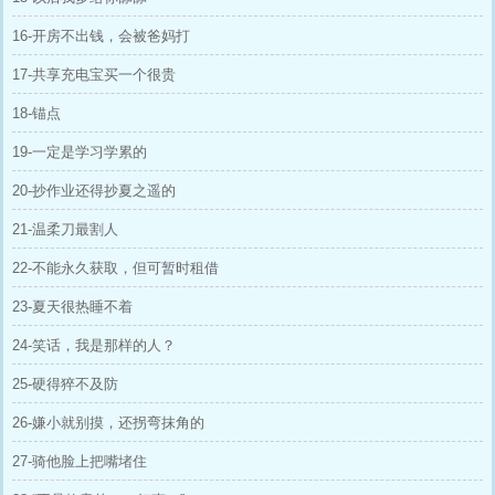
16-开房不出钱，会被爸妈打
17-共享充电宝买一个很贵
18-锚点
19-一定是学习学累的
20-抄作业还得抄夏之遥的
21-温柔刀最割人
22-不能永久获取，但可暂时租借
23-夏天很热睡不着
24-笑话，我是那样的人？
25-硬得猝不及防
26-嫌小就别摸，还拐弯抹角的
27-骑他脸上把嘴堵住