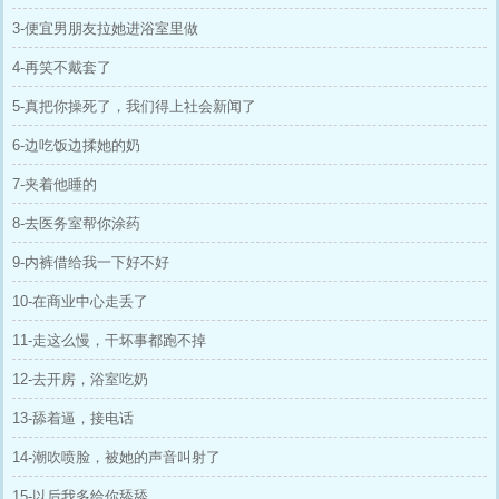
3-便宜男朋友拉她进浴室里做
4-再笑不戴套了
5-真把你操死了，我们得上社会新闻了
6-边吃饭边揉她的奶
7-夹着他睡的
8-去医务室帮你涂药
9-内裤借给我一下好不好
10-在商业中心走丢了
11-走这么慢，干坏事都跑不掉
12-去开房，浴室吃奶
13-舔着逼，接电话
14-潮吹喷脸，被她的声音叫射了
15-以后我多给你舔舔