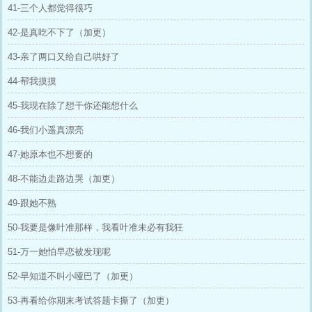
41-三个人都觉得很巧
42-是真吃不下了（加更）
43-亲了两口又给自己哄好了
44-帮我摸摸
45-我现在除了想干你还能想什么
46-我们小遥真漂亮
47-她原本也不想要的
48-不能边走路边哭（加更）
49-跟她不熟
50-我要是像叶准那样，我看叶准未必有我狂
51-万一她怕早恋被发现呢
52-早知道不叫小哑巴了（加更）
53-再看给你期末考试答题卡撕了（加更）