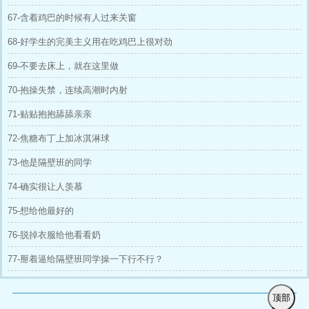
67-含着鸡巴的时候有人过来关窗
68-好学生的完美主义用在吃鸡巴上很对劲
69-不要去床上，就在这里做
70-抱操失禁，连续高潮时内射
71-贴贴抱抱舔舔亲亲
72-焦糖布丁上加冰淇淋球
73-他是隔壁班的同学
74-确实很让人羡慕
75-想给他最好的
76-脱掉衣服给他看看奶
77-掰着逼给隔壁班同学操一下行不行？
顶部