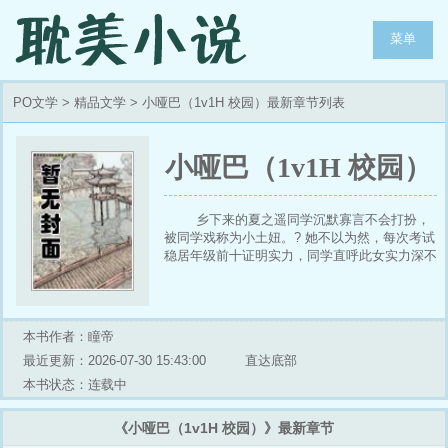
菜单
PO文学
>
精品文学
> 小哑巴（1v1H 校园）最新章节列表
小哑巴（1v1H 校园）
乡下来的夏之遥同学沉默寡言不会打扮，
被同学戏称为小土妞。? 她不以为然，每次考试
稳居年级前十证明实力，同学直呼此女实力深不
可测，乃是心中无男人考试自然神，却不知本届
校草叶准正是夏之遥同学的隐形男友。? 对此，
同学们又直呼：学霸不愧是学霸，脑子就是比别
人好，找男朋友一出手就挑个最好的。? 夏之遥
本书作者：瞳帝
同学依然保持沉默，只是素来张扬的坏男人却逐
最近更新：2026-07-30 15:43:00
直达底部
渐上心，来跟她讨要名分。??对此，夏之遥同
学还是保持沉默。? 十六岁那年，她枯燥灰暗的
本书状态：连载中
人生中闯入一个神采飞扬的少年，对她笑时露出
一口白牙：“小哑巴，作业借我抄抄呗。”? 叫她
《小哑巴（1v1H 校园）》最新章节
小哑巴，她其实挺记仇的。? ——? 1v1/双洁/双