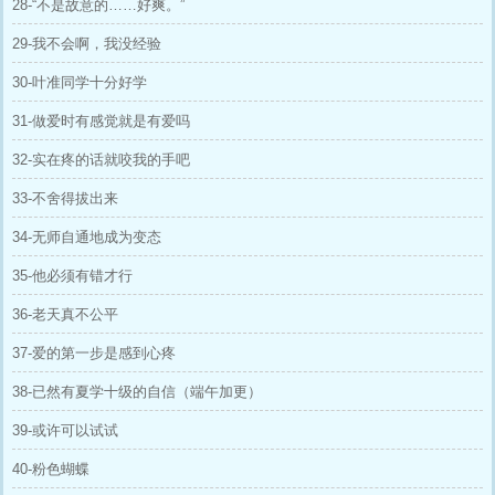
28-“不是故意的……好爽。”
29-我不会啊，我没经验
30-叶准同学十分好学
31-做爱时有感觉就是有爱吗
32-实在疼的话就咬我的手吧
33-不舍得拔出来
34-无师自通地成为变态
35-他必须有错才行
36-老天真不公平
37-爱的第一步是感到心疼
38-已然有夏学十级的自信（端午加更）
39-或许可以试试
40-粉色蝴蝶