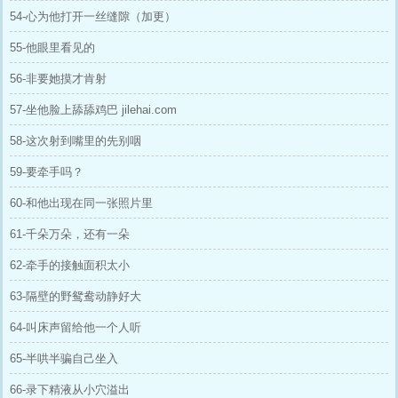
54-心为他打开一丝缝隙（加更）
55-他眼里看见的
56-非要她摸才肯射
57-坐他脸上舔舔鸡巴 jilehai.com
58-这次射到嘴里的先别咽
59-要牵手吗？
60-和他出现在同一张照片里
61-千朵万朵，还有一朵
62-牵手的接触面积太小
63-隔壁的野鸳鸯动静好大
64-叫床声留给他一个人听
65-半哄半骗自己坐入
66-录下精液从小穴溢出