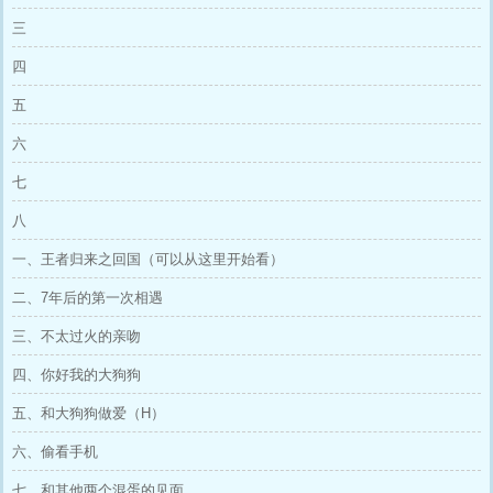
三
四
五
六
七
八
一、王者归来之回国（可以从这里开始看）
二、7年后的第一次相遇
三、不太过火的亲吻
四、你好我的大狗狗
五、和大狗狗做爱（H）
六、偷看手机
七、和其他两个混蛋的见面