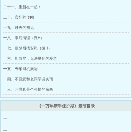
去年找出封存在手机深处的文章，时代不同了，
对于以前的文章也有了新的想法。不会删掉原先
二十一、重新在一起！
写的八章，但是如果想要看，可以从最新的一入
手。文章整体是甜文+爱女风格，不虐。全文免
二十、官怀的传闻
费，就当是给 9102 年一个完整的 ending，也给
秋杉傲一个幸福的结局吧。
十九、过去的初见
十八、事后清理（微H）
十七、噩梦后找安慰（微H）
十六、坦白局，无法量化的爱意
十五、专车司机索吻
十四、不愿意和老同学说实话
十三、习惯真是个可怕的东西
《一万年新手保护期》章节目录
一
二