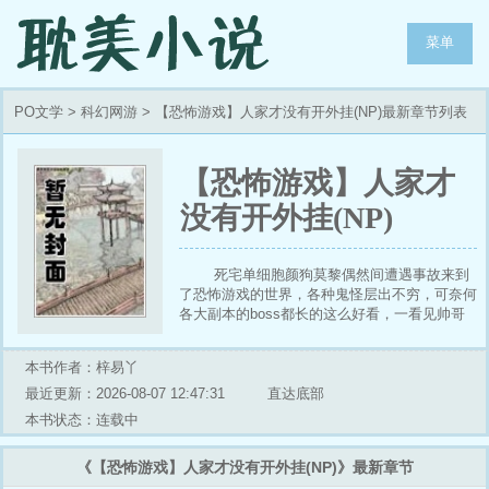
菜单
PO文学
>
科幻网游
> 【恐怖游戏】人家才没有开外挂(NP)最新章节列表
【恐怖游戏】人家才
没有开外挂(NP)
死宅单细胞颜狗莫黎偶然间遭遇事故来到
了恐怖游戏的世界，各种鬼怪层出不穷，可奈何
各大副本的boss都长的这么好看，一看见帅哥
就走不动道的莫黎擦了擦嘴角的哈喇子，大家都
让开，让我一个人独享帅哥，不对，是独享经
本书作者：梓易丫
验！！！首-发：woo18.υip (po1⒏ υip)
最近更新：2026-08-07 12:47:31
直达底部
本书状态：连载中
《【恐怖游戏】人家才没有开外挂(NP)》最新章节